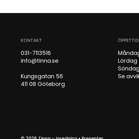
KONTAKT
ÖPPETTID
031-7113516
Måndag
info@tinna.se
Lör
Sön
Kungsgatan 56
Se avvi
411 08 Göteborg
© 2026
Tinna – Inredning • Presenter