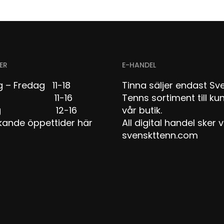
ER
E-HANDEL
 – Fredag 11-18
Tinna säljer endast Sv
dag 11-16
Tenns sortiment till kun
dag 12-16
vår butik.
kande öppettider här
All digital handel sker v
svenskttenn.com