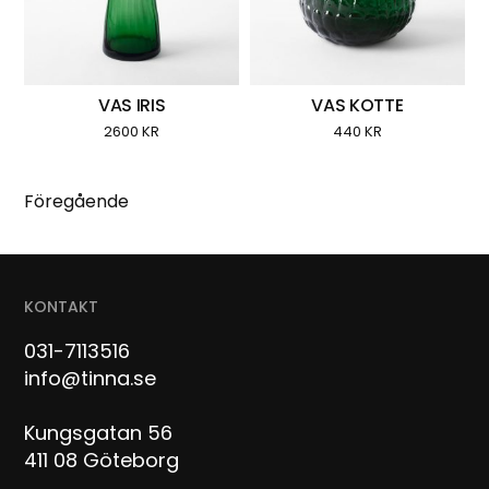
VAS IRIS
VAS KOTTE
2600
KR
440
KR
Föregående
KONTAKT
031-7113516
info@tinna.se
Kungsgatan 56
411 08 Göteborg