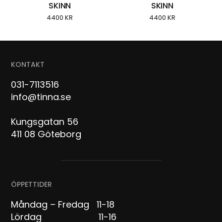
SKINN
SKINN
4400
KR
4400
KR
KONTAKT
031-7113516
info@tinna.se
Kungsgatan 56
411 08 Göteborg
ÖPPETTIDER
Måndag – Fredag 11-18
Lördag 11-16