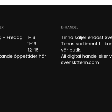
ER
E-HANDEL
 – Fredag 11-18
Tinna säljer endast Sv
dag 11-16
Tenns sortiment till kun
dag 12-16
vår butik.
kande öppettider här
All digital handel sker v
svenskttenn.com