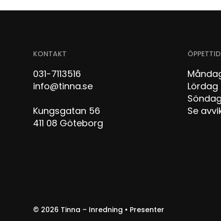
KONTAKT
ÖPPETTID
031-7113516
Måndag
info@tinna.se
Lör
Sön
Kungsgatan 56
Se avvi
411 08 Göteborg
© 2026
Tinna – Inredning • Presenter