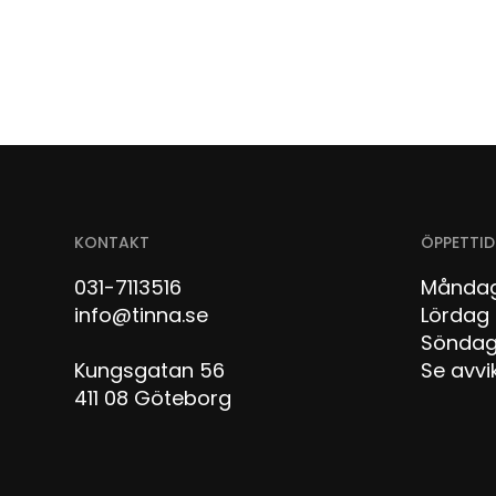
KONTAKT
ÖPPETTID
031-7113516
Måndag
info@tinna.se
Lör
Sön
Kungsgatan 56
Se avvi
411 08 Göteborg