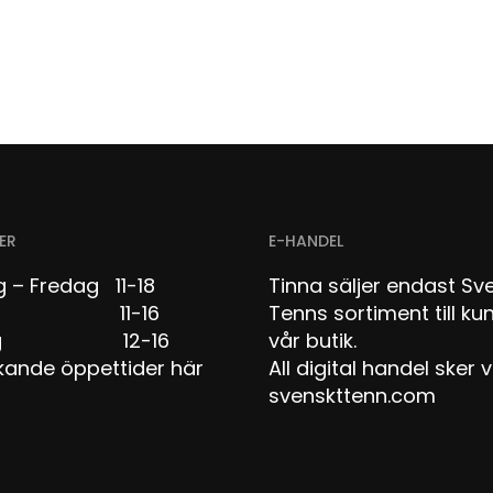
ER
E-HANDEL
 – Fredag 11-18
Tinna säljer endast Sv
dag 11-16
Tenns sortiment till kun
dag 12-16
vår butik.
kande öppettider här
All digital handel sker v
svenskttenn.com