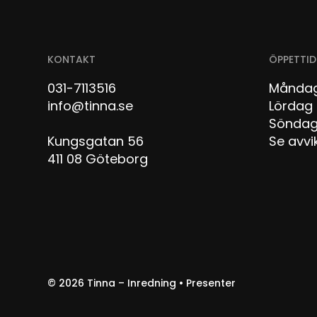
KONTAKT
ÖPPETTID
031-7113516
Måndag
info@tinna.se
Lör
Sön
Kungsgatan 56
Se avvi
411 08 Göteborg
© 2026
Tinna – Inredning • Presenter