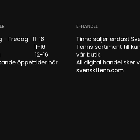
ER
E-HANDEL
 – Fredag 11-18
Tinna säljer endast Sv
dag 11-16
Tenns sortiment till kun
dag 12-16
vår butik.
kande öppettider här
All digital handel sker v
svenskttenn.com