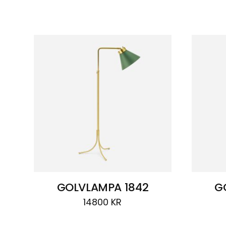
Visar
5 resultat
GOLVLAMPA 1842
G
14800
KR