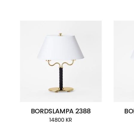
Visar
3 resultat
BORDSLAMPA 2388
BO
14800
KR