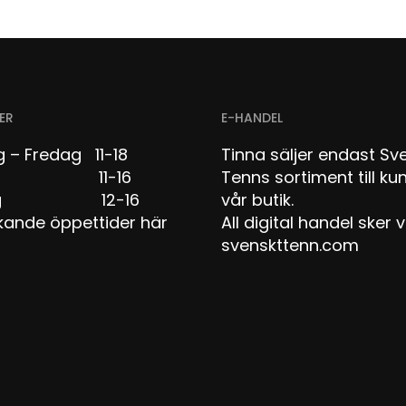
ER
E-HANDEL
 – Fredag 11-18
Tinna säljer endast Sv
dag 11-16
Tenns sortiment till kun
dag 12-16
vår butik.
kande öppettider här
All digital handel sker v
svenskttenn.com