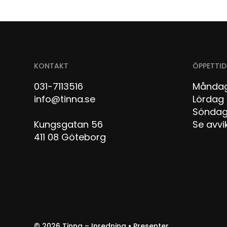
KONTAKT
ÖPPETTID
031-7113516
Måndag
info@tinna.se
Lör
Sön
Kungsgatan 56
Se avvi
411 08 Göteborg
© 2026
Tinna – Inredning • Presenter