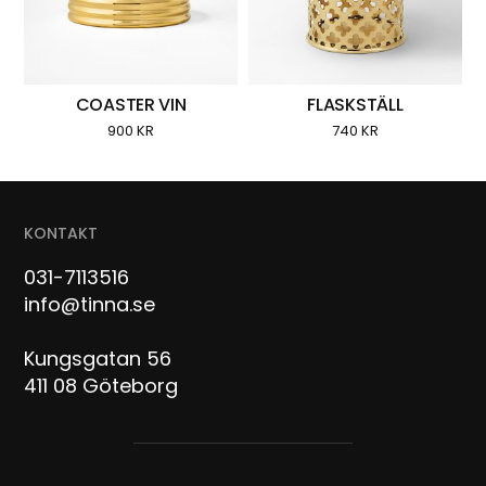
COASTER VIN
FLASKSTÄLL
900
KR
740
KR
KONTAKT
031-7113516
info@tinna.se
Kungsgatan 56
411 08 Göteborg