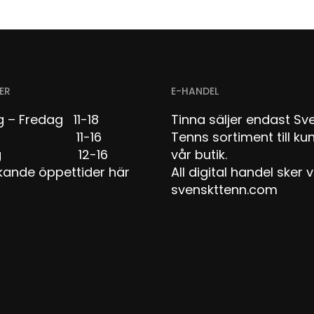
ER
E-HANDEL
 – Fredag 11-18
Tinna säljer endast Sv
dag 11-16
Tenns sortiment till kun
dag 12-16
vår butik.
kande öppettider här
All digital handel sker v
svenskttenn.com