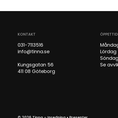
KONTAKT
ÖPPETTID
031-7113516
Måndag
info@tinna.se
Lör
Sön
Kungsgatan 56
Se avvi
411 08 Göteborg
© 2026
Tinna – Inredning • Presenter