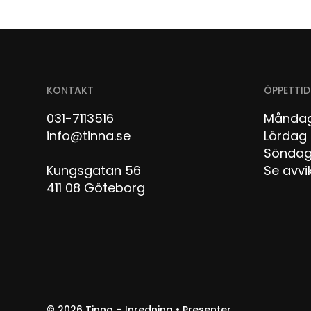
KONTAKT
ÖPPETTID
031-7113516
Måndag
info@tinna.se
Lör
Sön
Kungsgatan 56
Se avvi
411 08 Göteborg
© 2026
Tinna – Inredning • Presenter