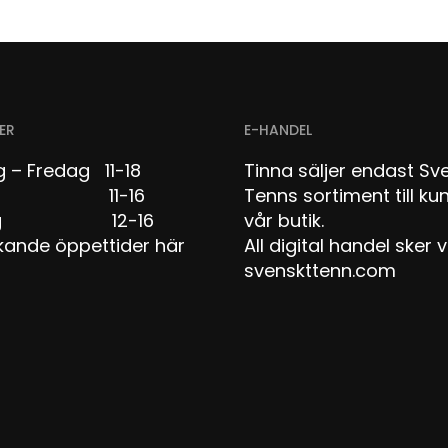
ER
E-HANDEL
 – Fredag 11-18
Tinna säljer endast Sv
dag 11-16
Tenns sortiment till kun
dag 12-16
vår butik.
kande öppettider här
All digital handel sker v
svenskttenn.com