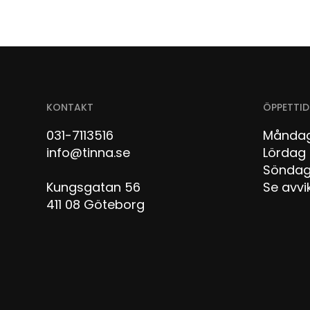
KONTAKT
ÖPPETTID
031-7113516
Måndag
info@tinna.se
Lör
Sön
Kungsgatan 56
Se avvi
411 08 Göteborg