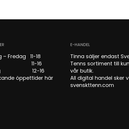
ER
E-HANDEL
 – Fredag 11-18
Tinna säljer endast Sv
dag 11-16
Tenns sortiment till kun
dag 12-16
vår butik.
kande öppettider här
All digital handel sker v
svenskttenn.com