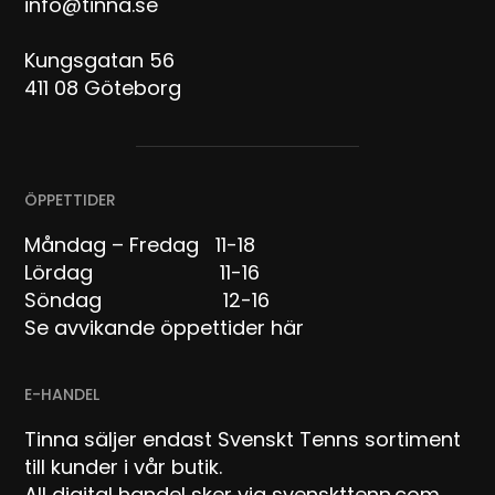
info@tinna.se
Kungsgatan 56
411 08 Göteborg
ÖPPETTIDER
Måndag – Fredag 11-18
Lördag 11-16
Söndag 12-16
Se avvikande öppettider här
E-HANDEL
Tinna säljer endast Svenskt Tenns sortiment
till kunder i vår butik.
All digital handel sker via svenskttenn.com