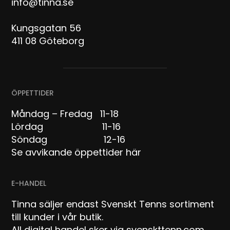
info@tinna.se
Kungsgatan 56
411 08 Göteborg
ÖPPETTIDER
Måndag – Fredag 11-18
Lördag 11-16
Söndag 12-16
Se avvikande öppettider här
E-HANDEL
Tinna säljer endast Svenskt Tenns sortiment
till kunder i vår butik.
All digital handel sker via svenskttenn.com