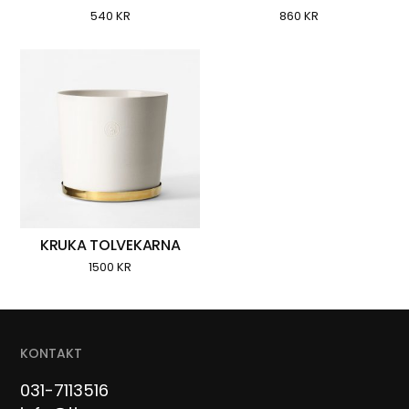
540
KR
860
KR
KRUKA TOLVEKARNA
1500
KR
KONTAKT
031-7113516