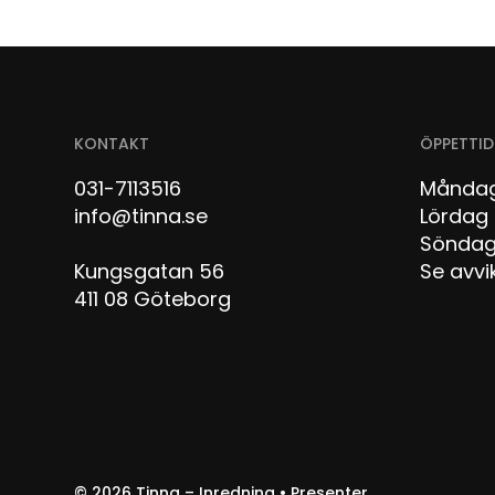
KONTAKT
ÖPPETTID
031-7113516
Måndag
info@tinna.se
Lör
Sön
Kungsgatan 56
Se avvi
411 08 Göteborg
© 2026
Tinna – Inredning • Presenter