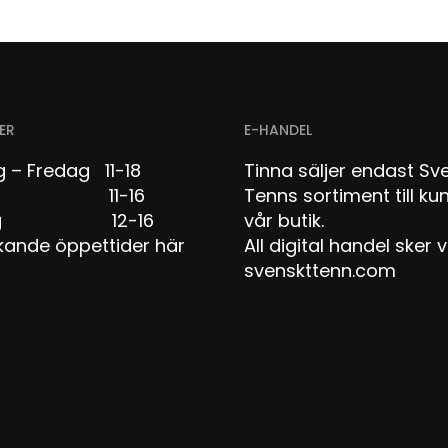
ER
E-HANDEL
 – Fredag 11-18
Tinna säljer endast Sv
dag 11-16
Tenns sortiment till kun
dag 12-16
vår butik.
kande öppettider här
All digital handel sker v
svenskttenn.com