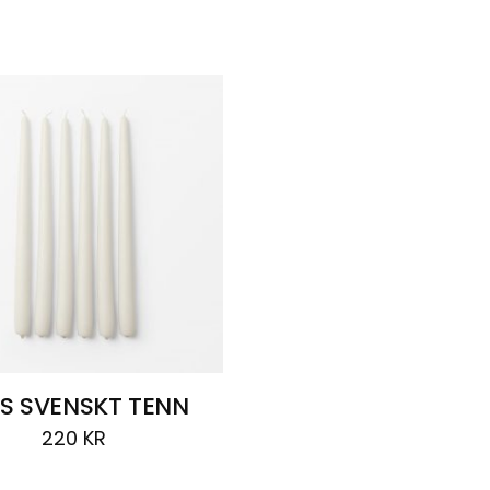
US SVENSKT TENN
220
KR