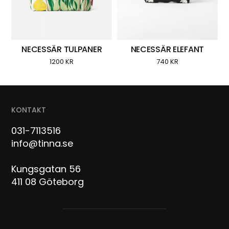
NECESSÄR TULPANER
NECESSÄR ELEFANT
1200
KR
740
KR
KONTAKT
031-7113516
info@tinna.se
Kungsgatan 56
411 08 Göteborg