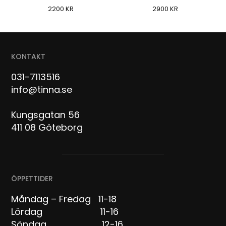
2200
KR
2900
KR
KONTAKT
031-7113516
info@tinna.se
Kungsgatan 56
411 08 Göteborg
ÖPPETTIDER
Måndag – Fredag 11-18
Lördag 11-16
Söndag 12-16