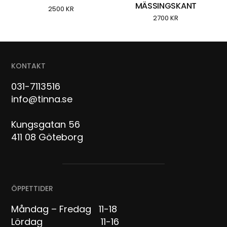
MÄSSINGSKANT
2500
KR
2700
KR
KONTAKT
031-7113516
info@tinna.se
Kungsgatan 56
411 08 Göteborg
ÖPPETTIDER
Måndag – Fredag 11-18
Lördag 11-16