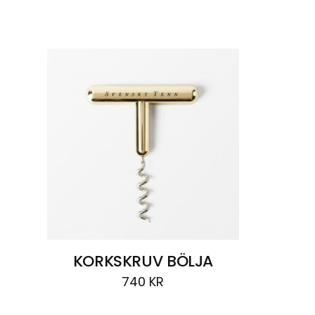
Visar
ett resultat
KORKSKRUV BÖLJA
740
KR