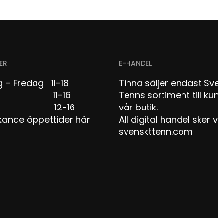
ER
E-HANDEL
 – Fredag 11-18
Tinna säljer endast Sv
dag 11-16
Tenns sortiment till kun
dag 12-16
vår butik.
kande öppettider här
All digital handel sker v
svenskttenn.com