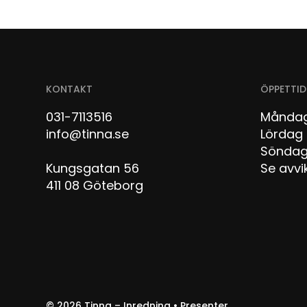
KONTAKT
ÖPPETTID
031-7113516
Måndag
info@tinna.se
Lör
Sön
Kungsgatan 56
Se avvi
411 08 Göteborg
© 2026
Tinna – Inredning • Presenter