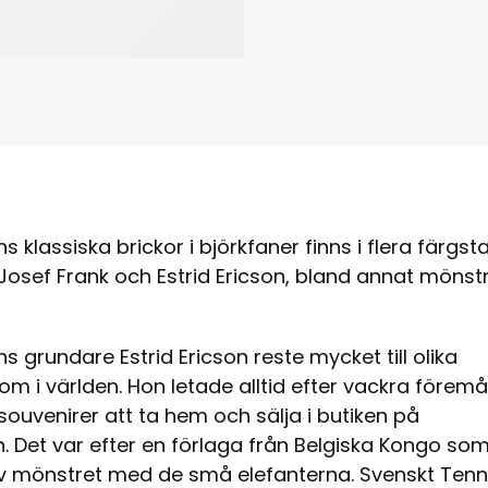
s klassiska brickor i björkfaner finns i flera färgst
osef Frank och Estrid Ericson, bland annat mönst
s grundare Estrid Ericson reste mycket till olika
 om i världen. Hon letade alltid efter vackra föremål
h souvenirer att ta hem och sälja i butiken på
 Det var efter en förlaga från Belgiska Kongo so
 mönstret med de små elefanterna. Svenskt Ten