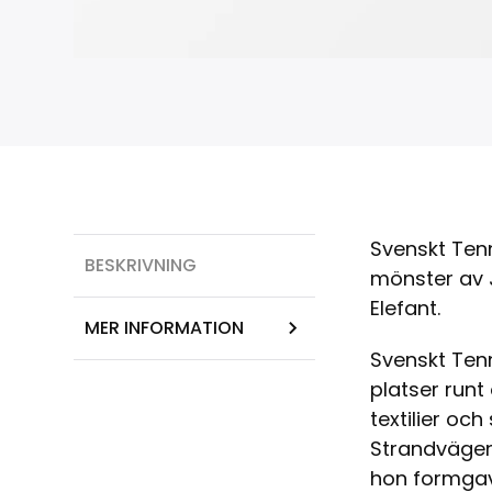
Svenskt Tenn
BESKRIVNING
mönster av J
Elefant.
MER INFORMATION
Svenskt Tenn
platser runt
textilier oc
Strandvägen.
hon formgav