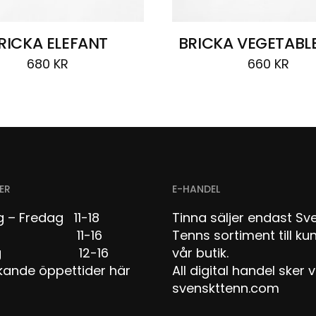
RICKA ELEFANT
BRICKA VEGETABLE
680
KR
660
KR
ER
E-HANDEL
 – Fredag 11-18
Tinna säljer endast Sv
dag 11-16
Tenns sortiment till kun
dag 12-16
vår butik.
kande öppettider här
All digital handel sker v
svenskttenn.com