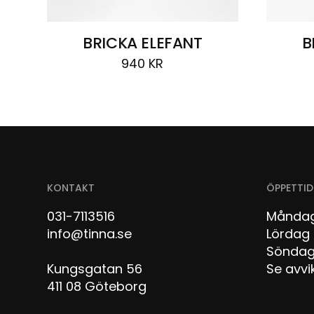
BRICKA ELEFANT
B
940
KR
KONTAKT
ÖPPETTID
031-7113516
Måndag
info@tinna.se
Lör
Sön
Kungsgatan 56
Se avvi
411 08 Göteborg