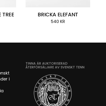
 TREE
BRICKA ELEFANT
540
KR
TINNA ÄR AUKTORISERAD
ÅTERFÖRSÄLJARE AV SVENSKT TENN
enskt
der i
ia