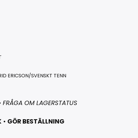
T
RID ERICSON/SVENSKT TENN
•
FRÅGA OM LAGERSTATUS
K
•
GÖR BESTÄLLNING