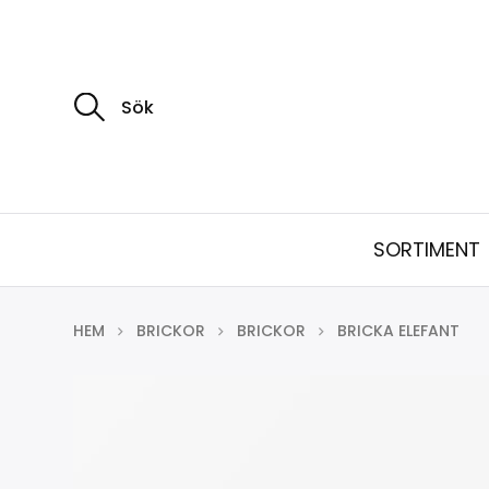
S
ö
k
e
f
t
e
r
:
SORTIMENT
HEM
BRICKOR
BRICKOR
BRICKA ELEFANT