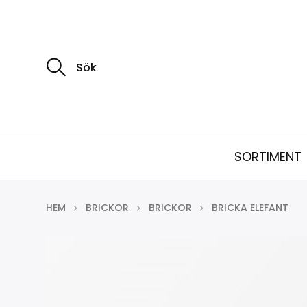
S
ö
k
e
f
t
e
r
:
SORTIMENT
HEM
BRICKOR
BRICKOR
BRICKA ELEFANT