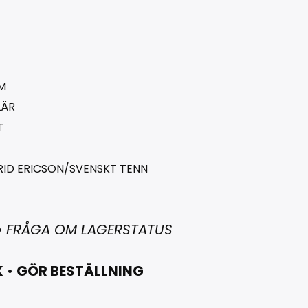
M
LÄR
T
RID ERICSON/SVENSKT TENN
•
FRÅGA OM LAGERSTATUS
K
•
GÖR BESTÄLLNING