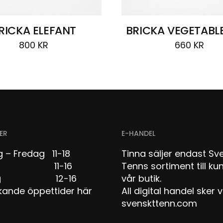
RICKA ELEFANT
BRICKA VEGETABLE
800
KR
660
KR
ER
E-HANDEL
 – Fredag 11-18
Tinna säljer endast Sv
dag 11-16
Tenns sortiment till kun
dag 12-16
vår butik.
kande öppettider här
All digital handel sker v
svenskttenn.com