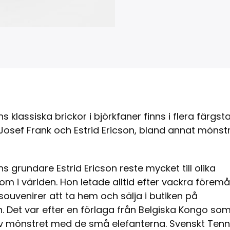
s klassiska brickor i björkfaner finns i flera färgst
osef Frank och Estrid Ericson, bland annat mönst
s grundare Estrid Ericson reste mycket till olika
 om i världen. Hon letade alltid efter vackra föremål
h souvenirer att ta hem och sälja i butiken på
 Det var efter en förlaga från Belgiska Kongo so
 mönstret med de små elefanterna. Svenskt Ten