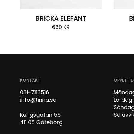
BRICKA ELEFANT
B
660
KR
KONTAKT
ÖPPETTID
031-7113516
Måndag
info@tinna.se
Lör
Sön
Kungsgatan 56
Se avvi
411 08 Göteborg