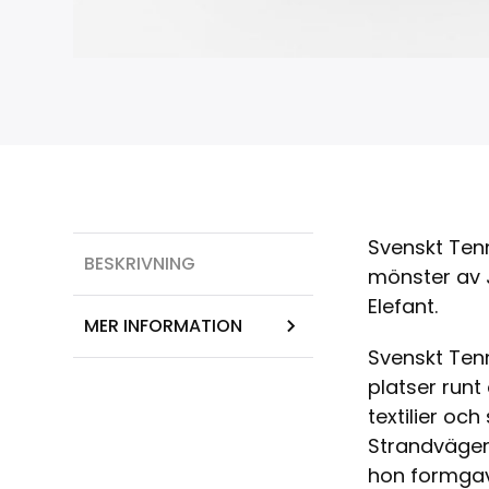
Svenskt Tenn
BESKRIVNING
mönster av J
Elefant.
MER INFORMATION
Svenskt Tenn
platser runt
textilier oc
Strandvägen.
hon formgav