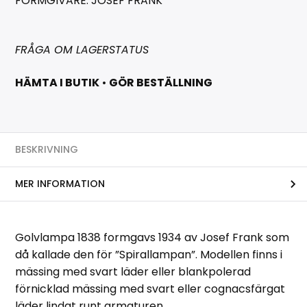
FORMGIVARE: JOSEF FRANK
FRÅGA OM LAGERSTATUS
HÄMTA I BUTIK
•
GÖR BESTÄLLNING
BESKRIVNING
MER INFORMATION
Golvlampa 1838 formgavs 1934 av Josef Frank som
då kallade den för ”Spirallampan”. Modellen finns i
mässing med svart läder eller blankpolerad
förnicklad mässing med svart eller cognacsfärgat
läder lindat runt armaturen.