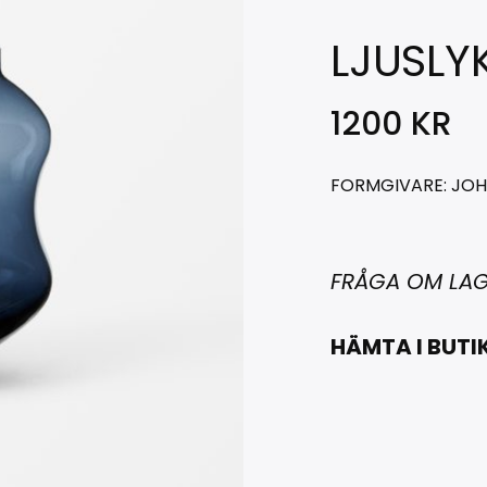
LJUSLY
1200
KR
FORMGIVARE: JO
FRÅGA OM LA
HÄMTA I BUTI