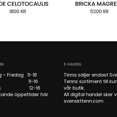
DE CELOTOCAULIS
BRICKA MAGRE
1800
KR
5200
KR
ER
E-HANDEL
 – Fredag 11-18
Tinna säljer endast Sv
dag 11-16
Tenns sortiment till kun
dag 12-16
vår butik.
kande öppettider här
All digital handel sker v
svenskttenn.com