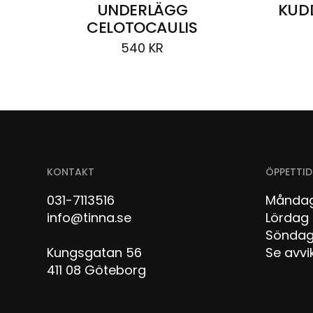
UNDERLÄGG
KUD
CELOTOCAULIS
540
KR
KONTAKT
ÖPPETTID
031-7113516
Måndag
info@tinna.se
Lör
Sön
Kungsgatan 56
Se avvi
411 08 Göteborg