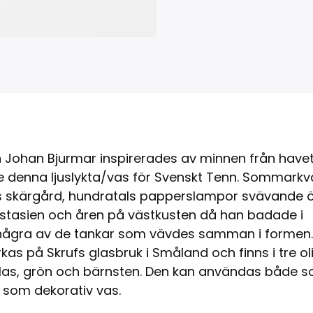
 Johan Bjurmar inspirerades av minnen från havet
 denna ljuslykta/vas för Svenskt Tenn. Sommarkvä
s skärgård, hundratals papperslampor svävande 
ostasien och åren på västkusten då han badade i
några av de tankar som vävdes samman i formen
erkas på Skrufs glasbruk i Småland och finns i tre ol
rglas, grön och bärnsten. Den kan användas både 
h som dekorativ vas.