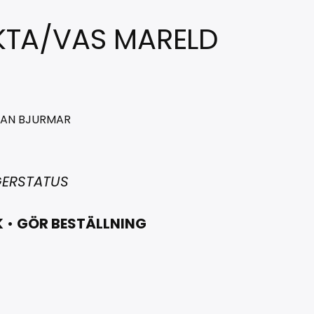
KTA/VAS MARELD
HAN BJURMAR
GERSTATUS
K
•
GÖR BESTÄLLNING