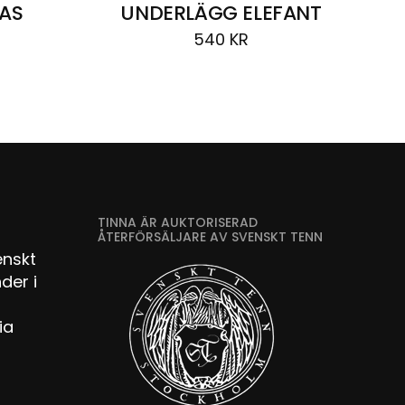
AS
UNDERLÄGG ELEFANT
540
KR
TINNA ÄR AUKTORISERAD
ÅTERFÖRSÄLJARE AV SVENSKT TENN
enskt
der i
ia