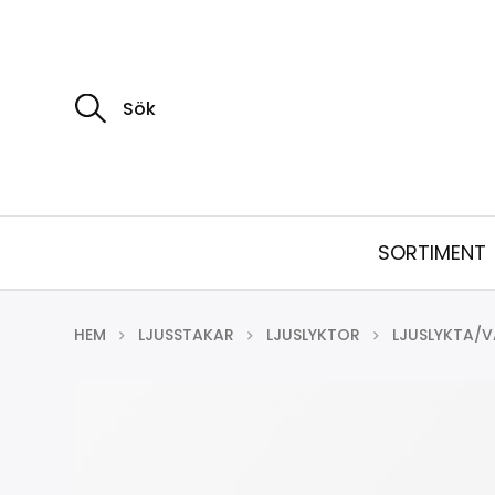
S
ö
k
e
f
t
e
r
:
SORTIMENT
HEM
LJUSSTAKAR
LJUSLYKTOR
LJUSLYKTA/V