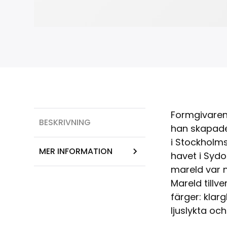
Formgivaren
BESKRIVNING
han skapade
i Stockholm
MER INFORMATION
havet i Syd
mareld var 
Mareld tillv
färger: kla
ljuslykta oc