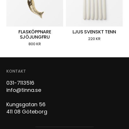
FLASKÖPPNARE
LJUS SVENSKT TENN
SJÖJUNGFRU
220
KR
800
KR
KONTAKT
031-7113516
info@tinna.se
Kungsgatan 56
411 08 Göteborg