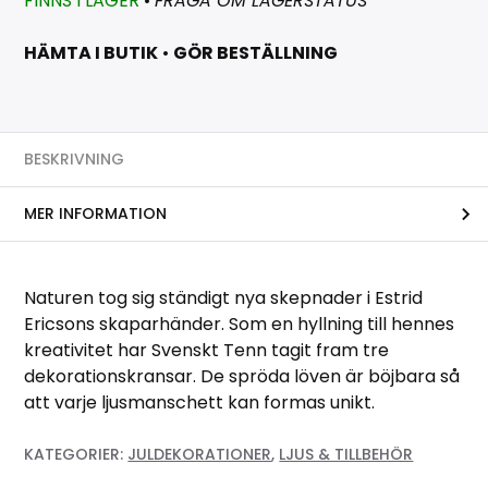
FINNS I LAGER
•
FRÅGA OM LAGERSTATUS
HÄMTA I BUTIK
•
GÖR BESTÄLLNING
BESKRIVNING
MER INFORMATION
Naturen tog sig ständigt nya skepnader i Estrid
Ericsons skaparhänder. Som en hyllning till hennes
kreativitet har Svenskt Tenn tagit fram tre
dekorationskransar. De spröda löven är böjbara så
att varje ljusmanschett kan formas unikt.
KATEGORIER:
JULDEKORATIONER
,
LJUS & TILLBEHÖR