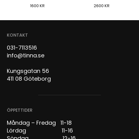
1600
KR
2600
KR
KONTAKT
031-7113516
info@tinna.se
Kungsgatan 56
411 08 Göteborg
ÖPPETTIDER
Måndag – Fredag 11-18
Lördag 11-16
Söndag 12-16