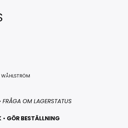
S
N WÅHLSTRÖM
•
FRÅGA OM LAGERSTATUS
K
•
GÖR BESTÄLLNING