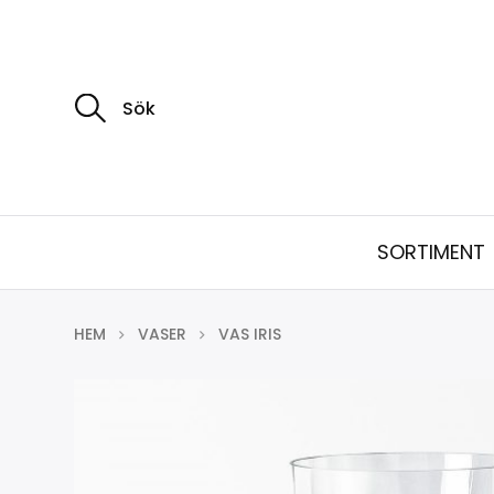
S
ö
k
e
f
t
e
r
:
SORTIMENT
HEM
VASER
VAS IRIS