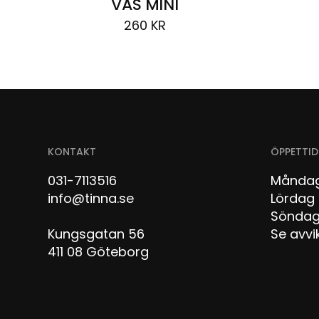
VAS MINI
260
KR
KONTAKT
ÖPPETTID
031-7113516
Måndag
info@tinna.se
Lör
Sön
Kungsgatan 56
Se avvi
411 08 Göteborg