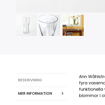
Ann Wåhlstr
BESKRIVNING
fyra vaserna
funktionella 
MER INFORMATION
blommor i ol