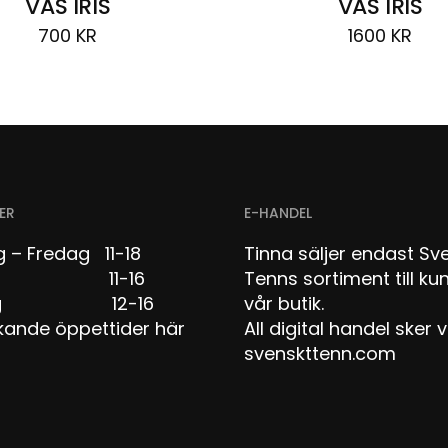
VAS IRIS
VAS IRIS
700
KR
1600
KR
ER
E-HANDEL
 – Fredag 11-18
Tinna säljer endast Sv
dag 11-16
Tenns sortiment till kun
dag 12-16
vår butik.
kande öppettider här
All digital handel sker v
svenskttenn.com