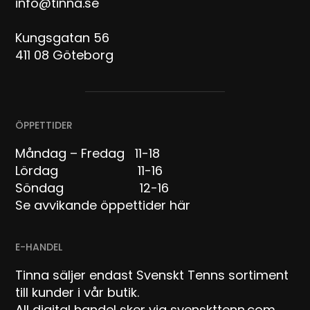
info@tinna.se
Kungsgatan 56
411 08 Göteborg
ÖPPETTIDER
Måndag – Fredag 11-18
Lördag 11-16
Söndag 12-16
Se avvikande öppettider här
E-HANDEL
Tinna säljer endast Svenskt Tenns sortiment
till kunder i vår butik.
All digital handel sker via svenskttenn.com