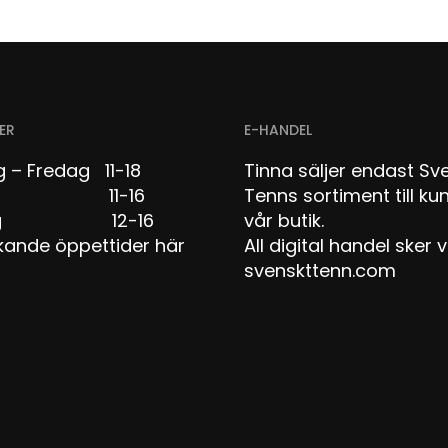
ER
E-HANDEL
 – Fredag 11-18
Tinna säljer endast Sv
dag 11-16
Tenns sortiment till kun
dag 12-16
vår butik.
kande öppettider här
All digital handel sker v
svenskttenn.com