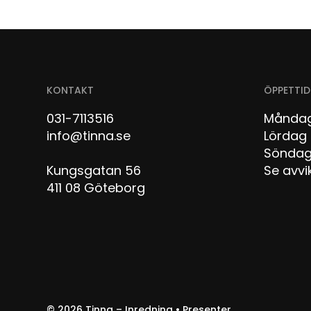
KONTAKT
ÖPPETTID
031-7113516
Måndag
info@tinna.se
Lör
Sön
Kungsgatan 56
Se avvi
411 08 Göteborg
© 2026
Tinna – Inredning • Presenter