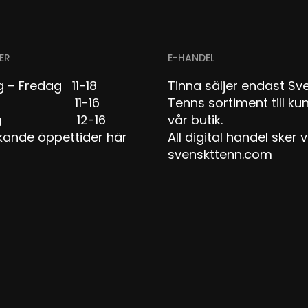
ER
E-HANDEL
 – Fredag 11-18
Tinna säljer endast Sv
dag 11-16
Tenns sortiment till kun
dag 12-16
vår butik.
kande öppettider här
All digital handel sker v
svenskttenn.com