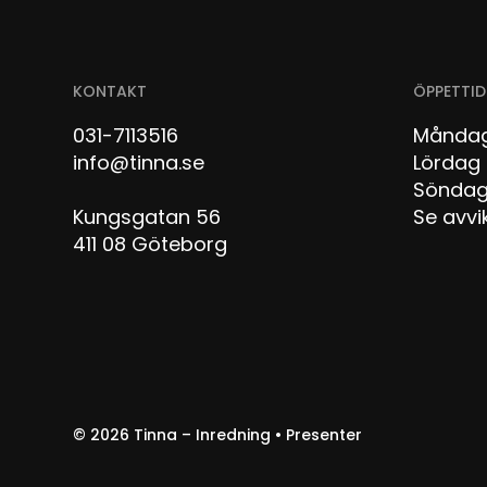
KONTAKT
ÖPPETTID
031-7113516
Måndag
info@tinna.se
Lör
Sön
Kungsgatan 56
Se avvi
411 08 Göteborg
© 2026
Tinna – Inredning • Presenter