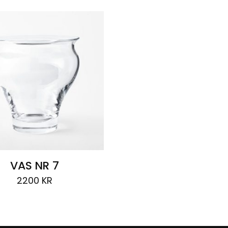
VAS NR 7
2200
KR