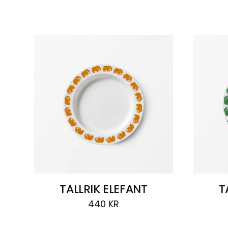
Visar
6 resultat
TALLRIK ELEFANT
T
440
KR