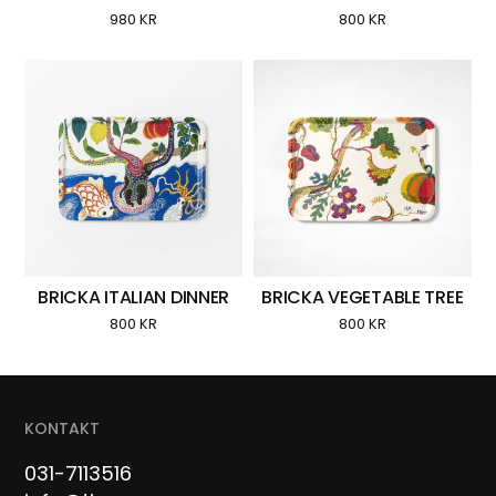
980
KR
800
KR
BRICKA ITALIAN DINNER
BRICKA VEGETABLE TREE
800
KR
800
KR
KONTAKT
031-7113516