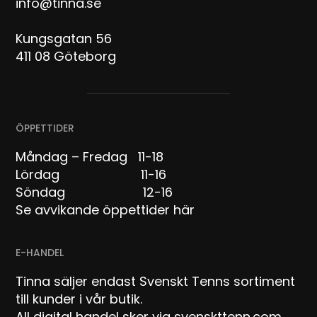
info@tinna.se
Kungsgatan 56
411 08 Göteborg
ÖPPETTIDER
Måndag – Fredag 11-18
Lördag 11-16
Söndag 12-16
Se avvikande öppettider här
E-HANDEL
Tinna säljer endast Svenskt Tenns sortiment
till kunder i vår butik.
All digital handel sker via svenskttenn.com