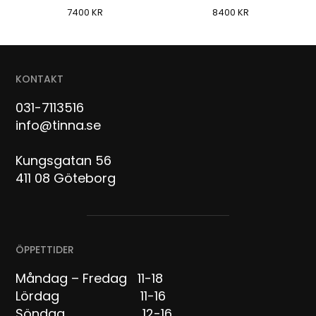
7400
KR
8400
KR
KONTAKT
031-7113516
info@tinna.se
Kungsgatan 56
411 08 Göteborg
ÖPPETTIDER
Måndag – Fredag 11-18
Lördag 11-16
Söndag 12-16