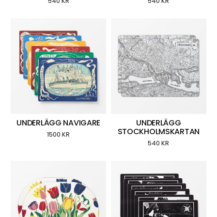
540
KR
540
KR
UNDERLÄGG NAVIGARE
UNDERLÄGG
STOCKHOLMSKARTAN
1500
KR
540
KR