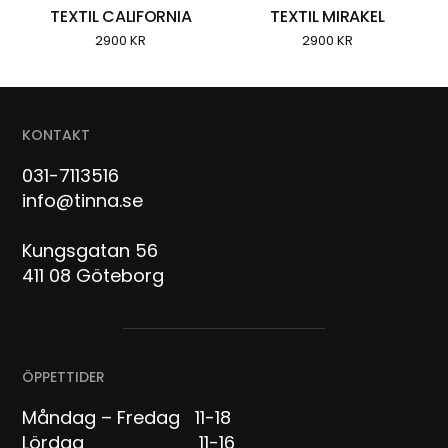
TEXTIL CALIFORNIA
TEXTIL MIRAKEL
2900
KR
2900
KR
KONTAKT
031-7113516
info@tinna.se
Kungsgatan 56
411 08 Göteborg
ÖPPETTIDER
Måndag – Fredag 11-18
Lördag 11-16