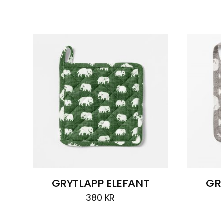
Visar
3 resultat
GRYTLAPP ELEFANT
GR
380
KR