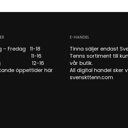
ER
E-HANDEL
 – Fredag 11-18
Tinna säljer endast Sv
dag 11-16
Tenns sortiment till kun
dag 12-16
vår butik.
kande öppettider här
All digital handel sker v
svenskttenn.com