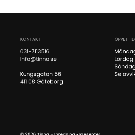
KONTAKT
ÖPPETTID
031-7113516
Måndag
info@tinna.se
Lör
Sön
Kungsgatan 56
Se avvi
411 08 Göteborg
© 2026
Tinna – Inredning • Presenter