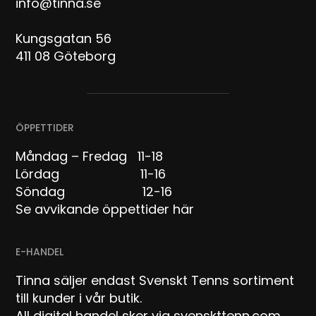
info@tinna.se
Kungsgatan 56
411 08 Göteborg
ÖPPETTIDER
Måndag – Fredag 11-18
Lördag 11-16
Söndag 12-16
Se avvikande öppettider här
E-HANDEL
Tinna säljer endast Svenskt Tenns sortiment
till kunder i vår butik.
All digital handel sker via svenskttenn.com