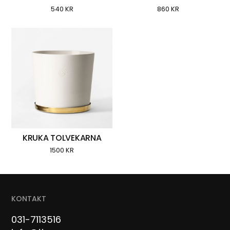
540
KR
860
KR
KRUKA TOLVEKARNA
1500
KR
KONTAKT
031-7113516