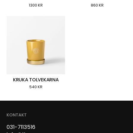
1300
KR
860
KR
KRUKA TOLVEKARNA
540
KR
KONTAKT
031-7113516