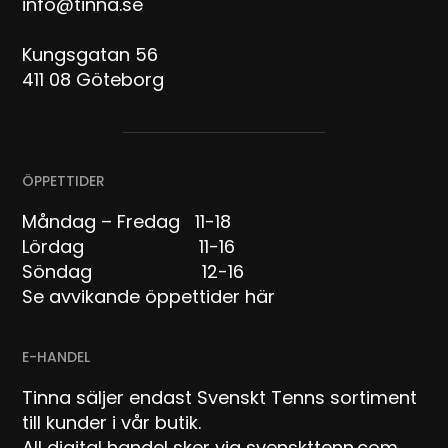
info@tinna.se
Kungsgatan 56
411 08 Göteborg
ÖPPETTIDER
Måndag – Fredag 11-18
Lördag 11-16
Söndag 12-16
Se avvikande öppettider här
E-HANDEL
Tinna säljer endast Svenskt Tenns sortiment
till kunder i vår butik.
All digital handel sker via svenskttenn.com