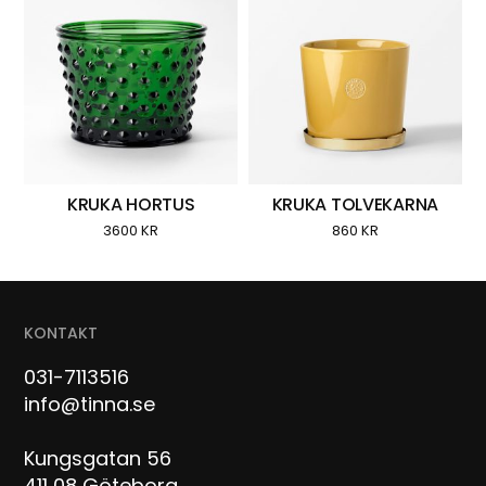
KRUKA HORTUS
KRUKA TOLVEKARNA
3600
KR
860
KR
KONTAKT
031-7113516
info@tinna.se
Kungsgatan 56
411 08 Göteborg