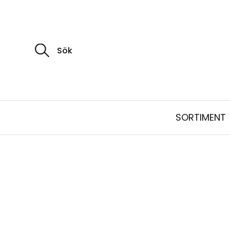
S
ö
k
e
f
t
e
r
:
SORTIMENT