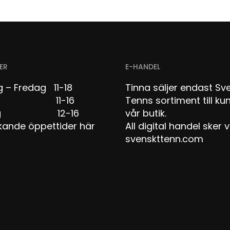
ER
E-HANDEL
 – Fredag 11-18
Tinna säljer endast Sv
dag 11-16
Tenns sortiment till kun
dag 12-16
vår butik.
kande öppettider här
All digital handel sker v
svenskttenn.com