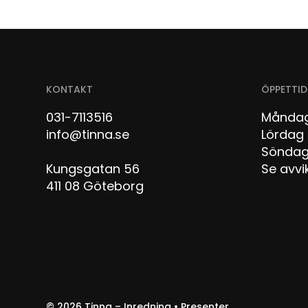
KONTAKT
ÖPPETTID
031-7113516
Måndag
info@tinna.se
Lör
Sön
Kungsgatan 56
Se avvi
411 08 Göteborg
© 2026
Tinna – Inredning • Presenter