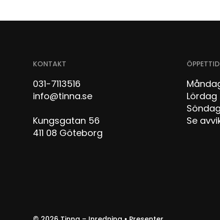
KONTAKT
ÖPPETTID
031-7113516
Måndag
info@tinna.se
Lör
Sön
Kungsgatan 56
Se avvi
411 08 Göteborg
© 2026
Tinna – Inredning • Presenter