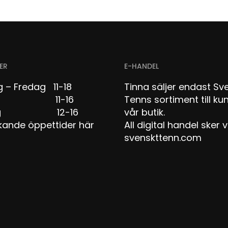
ER
E-HANDEL
 – Fredag 11-18
Tinna säljer endast Sv
dag 11-16
Tenns sortiment till kun
dag 12-16
vår butik.
kande öppettider här
All digital handel sker v
svenskttenn.com