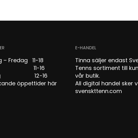
ER
E-HANDEL
 – Fredag 11-18
Tinna säljer endast Sv
dag 11-16
Tenns sortiment till kun
dag 12-16
vår butik.
kande öppettider här
All digital handel sker v
svenskttenn.com