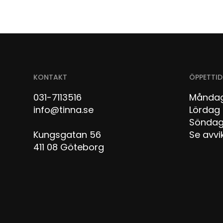
KONTAKT
ÖPPETTID
031-7113516
Måndag
info@tinna.se
Lör
Sön
Kungsgatan 56
Se avvi
411 08 Göteborg