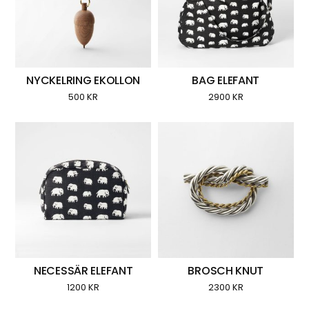
NYCKELRING EKOLLON
BAG ELEFANT
500
KR
2900
KR
NECESSÄR ELEFANT
BROSCH KNUT
1200
KR
2300
KR