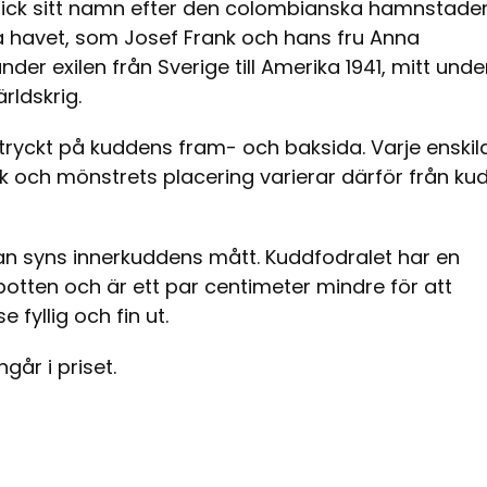
 fick sitt namn efter den colombianska hamnstaden
a havet, som Josef Frank och hans fru Anna
der exilen från Sverige till Amerika 1941, mitt unde
rldskrig.
tryckt på kuddens fram- och baksida. Varje enskil
k och mönstrets placering varierar därför från ku
tan syns innerkuddens mått. Kuddfodralet har en
botten och är ett par centimeter mindre för att
 fyllig och fin ut.
går i priset.