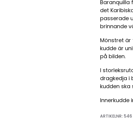
Baranquilla
det Karibisk
passerade un
brinnande vä
Mönstret är 
kudde är uni
på bilden.
I storleksru
dragkedja i 
kudden ska se
Innerkudde in
ARTIKELNR:
546