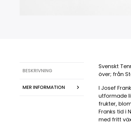
Svenskt Ten
BESKRIVNING
över; från S
MER INFORMATION
I Josef Frank
utformade l
frukter, blo
Franks tid i
med fritt vä