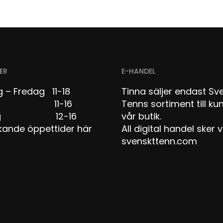
ER
E-HANDEL
 – Fredag 11-18
Tinna säljer endast Sv
dag 11-16
Tenns sortiment till kun
dag 12-16
vår butik.
kande öppettider här
All digital handel sker v
svenskttenn.com