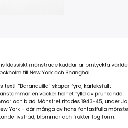
ns klassiskt mönstrade kuddar är omtyckta världe
tockholm till New York och Shanghai.
s textil ”Baranquilla” skapar fyra, kärleksfullt
ianstammar en vacker helhet fylld av prunkande
mmor och blad. Mönstret ritades 1943-45, under Jo
 New York – där många av hans fantasifulla mönste
xande livsträd, blommor och frukter tog form.