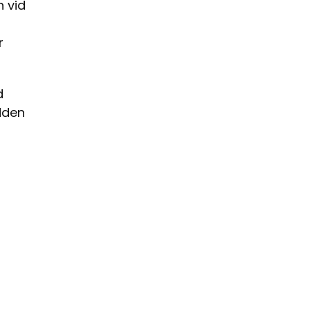
 vid
r
d
dden