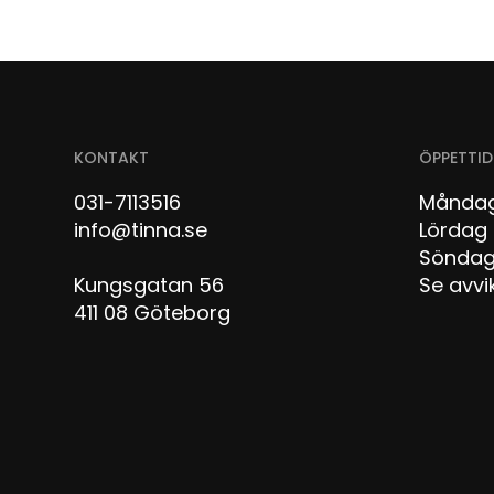
KONTAKT
ÖPPETTID
031-7113516
Måndag
info@tinna.se
Lör
Sön
Kungsgatan 56
Se avvi
411 08 Göteborg