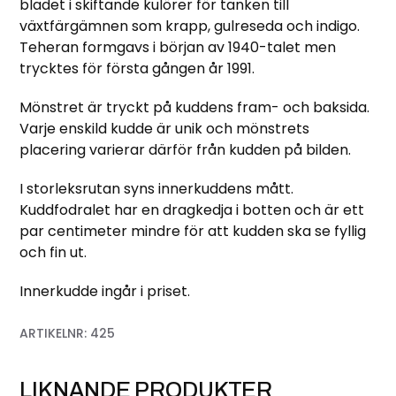
bladet i skiftande kulörer för tanken till
växtfärgämnen som krapp, gulreseda och indigo.
Teheran formgavs i början av 1940-talet men
trycktes för första gången år 1991.
Mönstret är tryckt på kuddens fram- och baksida.
Varje enskild kudde är unik och mönstrets
placering varierar därför från kudden på bilden.
I storleksrutan syns innerkuddens mått.
Kuddfodralet har en dragkedja i botten och är ett
par centimeter mindre för att kudden ska se fyllig
och fin ut.
Innerkudde ingår i priset.
ARTIKELNR:
425
LIKNANDE PRODUKTER