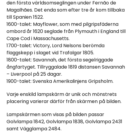
den första världsomseglingen under Fernão de
Magalhães. Det enda som efter tre år kom tillbaka
till Spanien 1522.
1600-talet: Mayflower, som med pilgripsfäderna
ombord år 1620 seglade från Plymouth i England till
Cape Cod i Massachusetts.
1700-talet: Victory, Lord Nelsons berömda
flaggskepp i slaget vid Trafalgar 1805.
1800-talet: Savannah, det första segelriggade
ångfartyget. Tillryggalade 1819 distansen Savannah
– Liverpool på 25 dagar.
1900-talet: Svenska Amerikalinjens Gripsholm.
Varje enskild lampskärm är unik och mönstrets
placering varierar därför från skärmen på bilden.
Lampskärmen som visas på bilden passar
Golvlampa 1842, Golvlampa 1838, Golvlampa 2431
samt Vägglampa 2484.