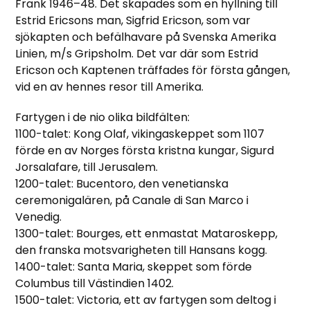
Frank 1946–48. Det skapades som en hyllning till
Estrid Ericsons man, Sigfrid Ericson, som var
sjökapten och befälhavare på Svenska Amerika
Linien, m/s Gripsholm. Det var där som Estrid
Ericson och Kaptenen träffades för första gången,
vid en av hennes resor till Amerika.
Fartygen i de nio olika bildfälten:
1100-talet: Kong Olaf, vikingaskeppet som 1107
förde en av Norges första kristna kungar, Sigurd
Jorsalafare, till Jerusalem.
1200-talet: Bucentoro, den venetianska
ceremonigalären, på Canale di San Marco i
Venedig.
1300-talet: Bourges, ett enmastat Mataroskepp,
den franska motsvarigheten till Hansans kogg.
1400-talet: Santa Maria, skeppet som förde
Columbus till Västindien 1402.
1500-talet: Victoria, ett av fartygen som deltog i