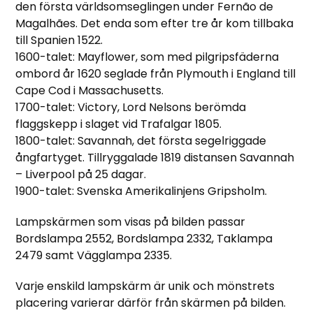
den första världsomseglingen under Fernão de
Magalhães. Det enda som efter tre år kom tillbaka
till Spanien 1522.
1600-talet: Mayflower, som med pilgripsfäderna
ombord år 1620 seglade från Plymouth i England till
Cape Cod i Massachusetts.
1700-talet: Victory, Lord Nelsons berömda
flaggskepp i slaget vid Trafalgar 1805.
1800-talet: Savannah, det första segelriggade
ångfartyget. Tillryggalade 1819 distansen Savannah
– Liverpool på 25 dagar.
1900-talet: Svenska Amerikalinjens Gripsholm.
Lampskärmen som visas på bilden passar
Bordslampa 2552, Bordslampa 2332, Taklampa
2479 samt Vägglampa 2335.
Varje enskild lampskärm är unik och mönstrets
placering varierar därför från skärmen på bilden.