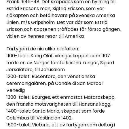
Frank 1946–48. Det skapades som en hyllning till
Estrid Ericsons man, Sigfrid Ericson, som var
sjökapten och befälhavare på Svenska Amerika
Linien, m/s Gripsholm. Det var där som Estrid
Ericson och Kaptenen träffades för första gången,
vid en av hennes resor till Amerika.
Fartygen i de nio olika bildfälten:
1100-talet: Kong Olaf, vikingaskeppet som 1107
förde en av Norges första kristna kungar, Sigurd
Jorsalafare, till Jerusalem.
1200-talet: Bucentoro, den venetianska
ceremonigalären, på Canale di San Marco i
Venedig.
1300-talet: Bourges, ett enmastat Mataroskepp,
den franska motsvarigheten till Hansans kogg.
1400-talet: Santa Maria, skeppet som förde
Columbus till Västindien 1402.
1500-talet: Victoria, ett av fartygen som deltog i