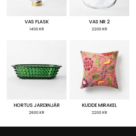
VAS FLASK
VAS NR 2
1400
KR
2200
KR
HORTUS JARDINJÄR
KUDDE MIRAKEL
2600
KR
2200
KR