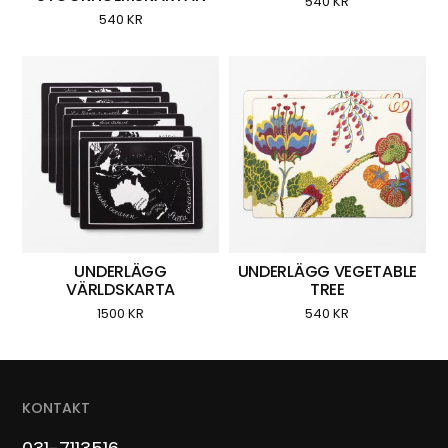
540
KR
540
KR
UNDERLÄGG
UNDERLÄGG VEGETABLE
VÄRLDSKARTA
TREE
1500
KR
540
KR
KONTAKT