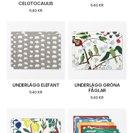
CELOTOCAULIS
540
KR
540
KR
UNDERLÄGG ELEFANT
UNDERLÄGG GRÖNA
FÅGLAR
540
KR
540
KR